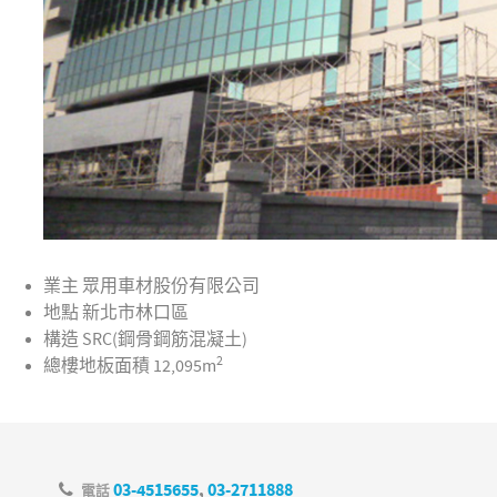
業主
眾用車材股份有限公司
地點
新北市林口區
構造
SRC(鋼骨鋼筋混凝土)
2
總樓地板面積
12,095m
03-4515655
,
03-2711888
電話