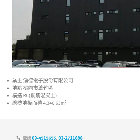
業主
湧德電子股份有限公司
地點
桃園市蘆竹區
構造
RC(鋼筋混凝土)
2
總樓地板面積
4,346.63m
03-4515655
,
03-2711888
電話