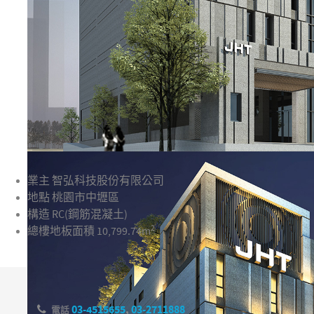
業主
智弘科技股份有限公司
地點
桃園市中壢區
構造
RC(鋼筋混凝土)
2
總樓地板面積
10,799.74m
03-4515655
,
03-2711888
電話