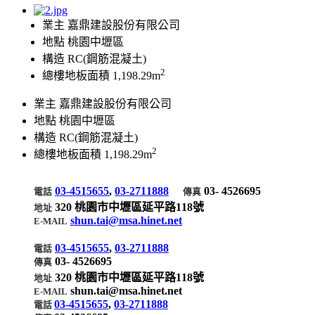
業主
嘉鼎建設股份有限公司
地點
桃園中壢區
構造
RC(鋼筋混凝土)
2
總樓地板面積
1,198.29m
業主
嘉鼎建設股份有限公司
地點
桃園中壢區
構造
RC(鋼筋混凝土)
2
總樓地板面積
1,198.29m
03-4515655
,
03-2711888
03- 4526695
電話
傳真
320 桃園市中壢區延平路118號
地址
shun.tai@msa.hinet.net
E-MAIL
03-4515655
,
03-2711888
電話
03- 4526695
傳真
320 桃園市中壢區延平路118號
地址
shun.tai@msa.hinet.net
E-MAIL
03-4515655
,
03-2711888
電話