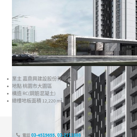
業主
嘉鼎興建設股份有限公司
地點
桃園市大園區
構造
RC(鋼筋混凝土)
2
總樓地板面積
12,220 m
03-4515655
,
03-2711888
電話